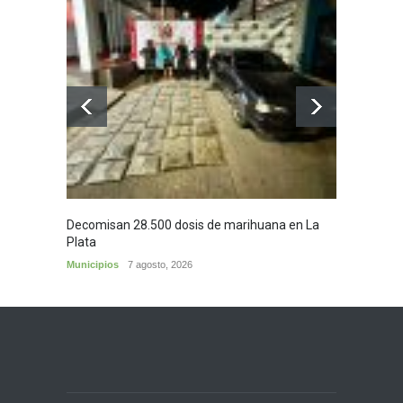
Decomisan 28.500 dosis de marihuana en La
Yezid M
Plata
y sus c
Municipios
7 agosto, 2026
Cultura