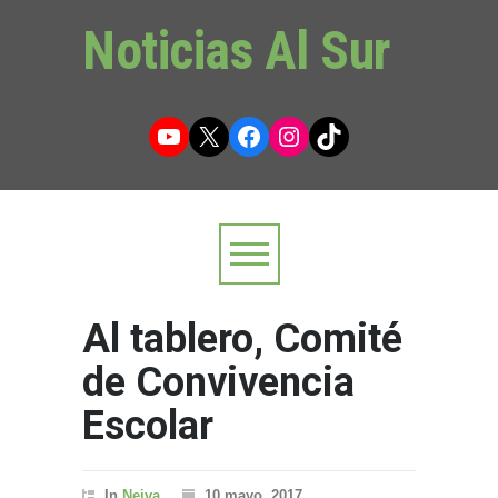
Noticias Al Sur
YouTube
X
Facebook
Instagram
TikTok
Al tablero, Comité
de Convivencia
Escolar
In
Neiva
10 mayo, 2017