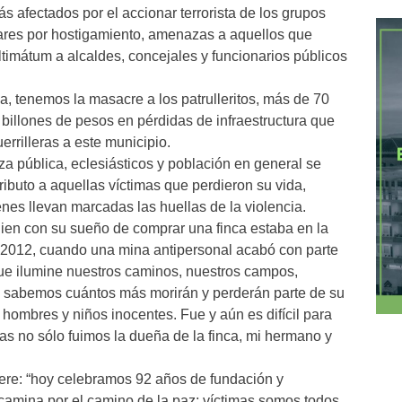
s afectados por el accionar terrorista de los grupos
gares por hostigamiento, amenazas a aquellos que
ultimátum a alcaldes, concejales y funcionarios públicos
, tenemos la masacre a los patrulleritos, más de 70
 billones de pesos en pérdidas de infraestructura que
errilleras a este municipio.
 pública, eclesiásticos y población en general se
ibuto a aquellas víctimas que perdieron su vida,
nes llevan marcadas las huellas de la violencia.
ien con su sueño de comprar una finca estaba en la
 2012, cuando una mina antipersonal acabó con parte
que ilumine nuestros caminos, nuestros campos,
 sabemos cuántos más morirán y perderán parte de su
hombres y niños inocentes. Fue y aún es difícil para
timas no sólo fuimos la dueña de la finca, mi hermano y
fiere: “hoy celebramos 92 años de fundación y
camina por el camino de la paz; víctimas somos todos