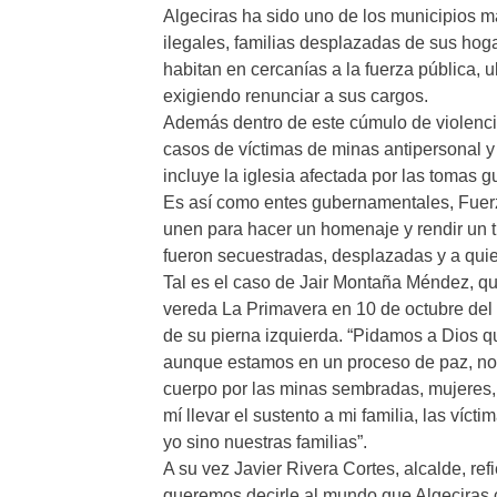
Algeciras ha sido uno de los municipios má
ilegales, familias desplazadas de sus ho
habitan en cercanías a la fuerza pública, 
exigiendo renunciar a sus cargos.
Además dentro de este cúmulo de violencia
casos de víctimas de minas antipersonal y
incluye la iglesia afectada por las tomas gu
Es así como entes gubernamentales, Fuerza
unen para hacer un homenaje y rendir un tr
fueron secuestradas, desplazadas y a quie
Tal es el caso de Jair Montaña Méndez, qu
vereda La Primavera en 10 de octubre del
de su pierna izquierda. “Pidamos a Dios 
aunque estamos en un proceso de paz, no
cuerpo por las minas sembradas, mujeres, 
mí llevar el sustento a mi familia, las víc
yo sino nuestras familias”.
A su vez Javier Rivera Cortes, alcalde, re
queremos decirle al mundo que Algeciras 