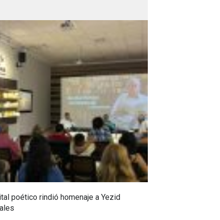
tal poético rindió homenaje a Yezid
En Campoalegre,
ales
en ciencia y pro