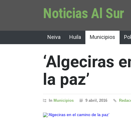
Noticias Al Sur
Neiva
Huila
Municipios
Pol
‘Algeciras e
la paz’
In
Municipios
9 abril, 2016
Redacc