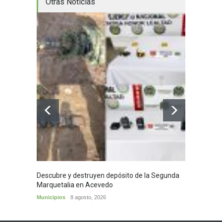
Otras Noticias
Descubre y destruyen depósito de la Segunda
Homena
Marquetalia en Acevedo
mayor
Municipios
8 agosto, 2026
Huila
8