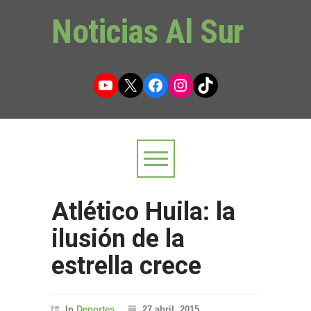
Noticias Al Sur
YouTube
X
Facebook
Instagram
TikTok
Atlético Huila: la
ilusión de la
estrella crece
In
Deportes
27 abril, 2015