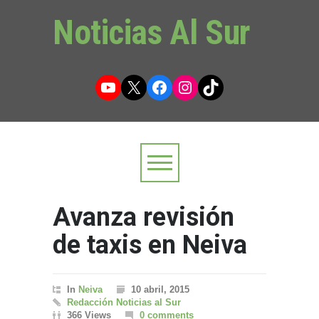
Noticias Al Sur
YouTube
X
Facebook
Instagram
TikTok
Avanza revisión
de taxis en Neiva
In
Neiva
10 abril, 2015
Redacción Noticias al Sur
366 Views
0 comments