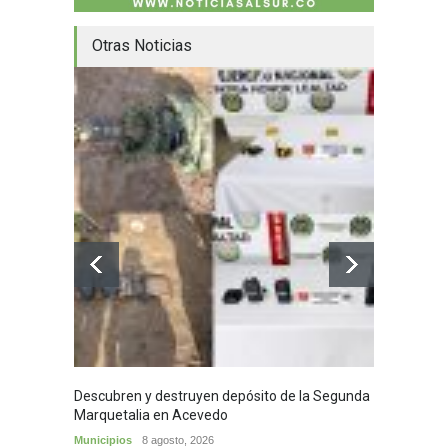
Otras Noticias
Descubren y destruyen depósito de la Segunda
Homena
Marquetalia en Acevedo
mayor
Municipios
8 agosto, 2026
Huila
8