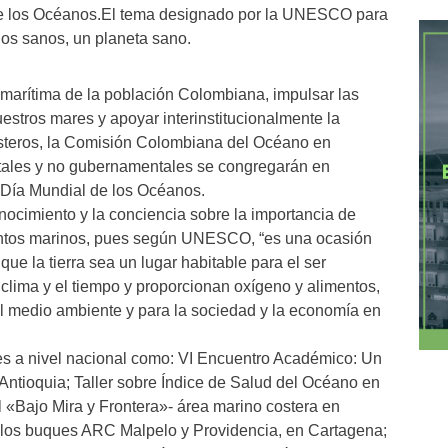
 de los Océanos.El tema designado por la UNESCO para
nos sanos, un planeta sano.
a marítima de la población Colombiana, impulsar las
estros mares y apoyar interinstitucionalmente la
steros, la Comisión Colombiana del Océano en
ales y no gubernamentales se congregarán en
l Día Mundial de los Océanos.
nocimiento y la conciencia sobre la importancia de
suntos marinos, pues según UNESCO, “es una ocasión
ue la tierra sea un lugar habitable para el ser
lima y el tiempo y proporcionan oxígeno y alimentos,
el medio ambiente y para la sociedad y la economía en
es a nivel nacional como: VI Encuentro Académico: Un
ntioquia; Taller sobre Índice de Salud del Océano en
 «Bajo Mira y Frontera»- área marino costera en
 a los buques ARC Malpelo y Providencia, en Cartagena;