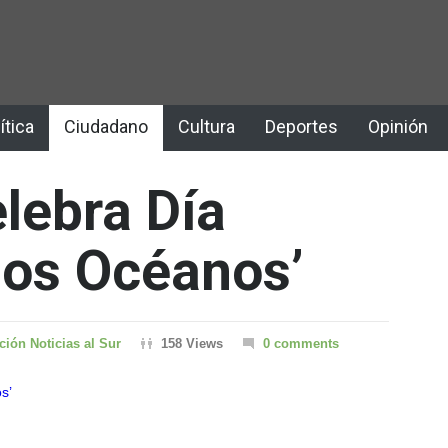
ítica
Ciudadano
Cultura
Deportes
Opinión
lebra Día
los Océanos’
ión Noticias al Sur
158 Views
0 comments