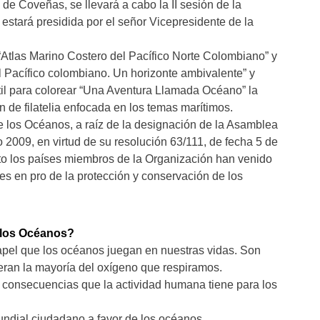
 de Coveñas, se llevará a cabo la II sesión de la
stará presidida por el señor Vicepresidente de la
Atlas Marino Costero del Pacífico Norte Colombiano” y
el Pacífico colombiano. Un horizonte ambivalente” y
ntil para colorear “Una Aventura Llamada Océano” la
de filatelia enfocada en los temas marítimos.
de los Océanos, a raíz de la designación de la Asamblea
 2009, en virtud de su resolución 63/111, de fecha 5 de
to los países miembros de la Organización han venido
des en pro de la protección y conservación de los
 los Océanos?
apel que los océanos juegan en nuestras vidas. Son
eran la mayoría del oxígeno que respiramos.
as consecuencias que la actividad humana tiene para los
ndial ciudadano a favor de los océanos.