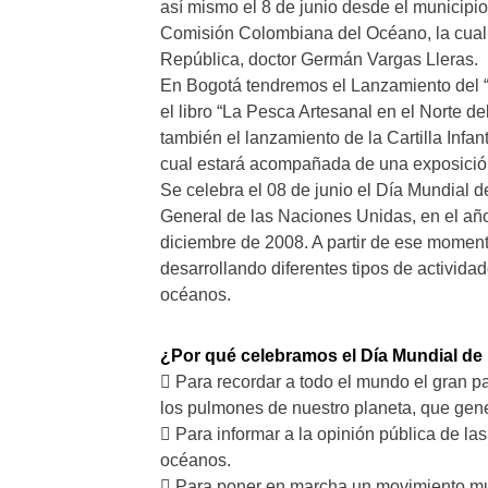
así mismo el 8 de junio desde el municipio
Comisión Colombiana del Océano, la cual e
República, doctor Germán Vargas Lleras.
En Bogotá tendremos el Lanzamiento del “
el libro “La Pesca Artesanal en el Norte d
también el lanzamiento de la Cartilla Infa
cual estará acompañada de una exposición 
Se celebra el 08 de junio el Día Mundial 
General de las Naciones Unidas, en el año
diciembre de 2008. A partir de ese momen
desarrollando diferentes tipos de activida
océanos.
¿Por qué celebramos el Día Mundial de
 Para recordar a todo el mundo el gran p
los pulmones de nuestro planeta, que gen
 Para informar a la opinión pública de l
océanos.
 Para poner en marcha un movimiento mu