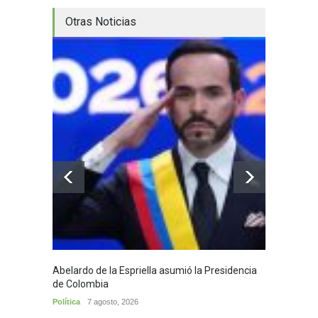
Otras Noticias
Abelardo de la Espriella asumió la Presidencia
Huila,
de Colombia
Huila
7
Política
7 agosto, 2026