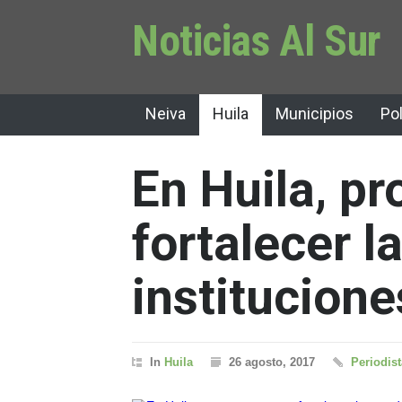
Noticias Al Sur
Neiva
Huila
Municipios
Pol
En Huila, p
fortalecer l
institucion
In
Huila
26 agosto, 2017
Periodist