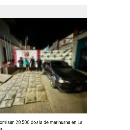
omisan 28.500 dosis de marihuana en La
Yezid Morales Ra
a
estoico, y sus c