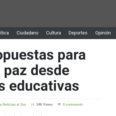
ítica
Ciudadano
Cultura
Deportes
Opinión
ropuestas para
a paz desde
es educativas
a Noticias al Sur
246 Views
0 comments