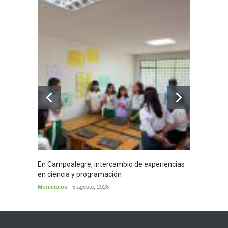
En Campoalegre, intercambio de experiencias
Mujere
en ciencia y programación
cafés 
Municipios
5 agosto, 2026
Huila
5