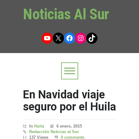
Noticias Al Sur
YouTube
X
Facebook
Instagram
TikTok
En Navidad viaje
seguro por el Huila
In
Huila
6 enero, 2015
Redacción Noticias al Sur
137 Views
0 comments