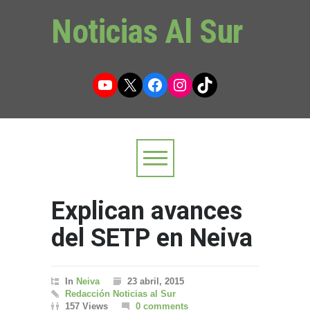
Noticias Al Sur
YouTube
X
Facebook
Instagram
TikTok
Explican avances
del SETP en Neiva
In
Neiva
23 abril, 2015
Redacción Noticias al Sur
157 Views
0 comments