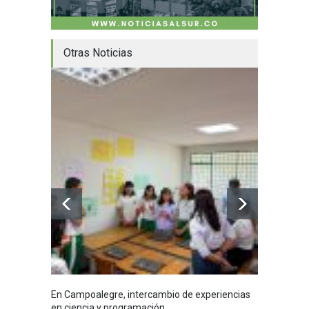
Otras Noticias
En Campoalegre, intercambio de experiencias
Mujere
en ciencia y programación
cafés 