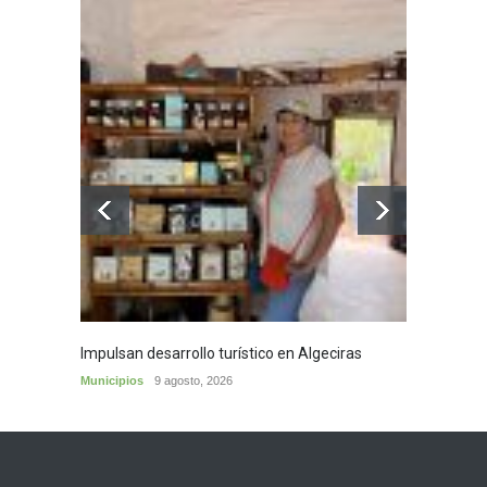
Impulsan desarrollo turístico en Algeciras
Café d
Municipios
9 agosto, 2026
Municip