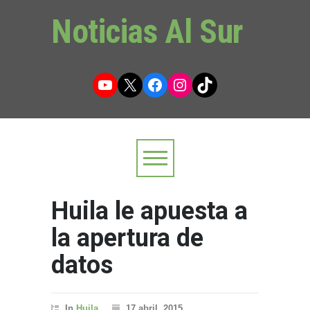
Noticias Al Sur
YouTube
X
Facebook
Instagram
TikTok
Huila le apuesta a
la apertura de
datos
In
Huila
17 abril, 2015