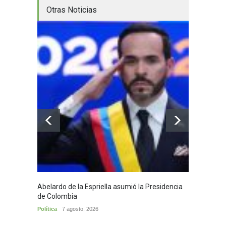
Otras Noticias
Abelardo de la Espriella asumió la Presidencia
Huila,
de Colombia
Huila
7
Política
7 agosto, 2026