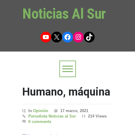
Noticias Al Sur
YouTube
X
Facebook
Instagram
TikTok
Humano, máquina
In
Opinión
17 marzo, 2021
Periodista Noticias al Sur
214 Views
0 comments