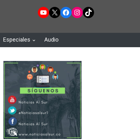
YouTube
X
Facebook
Instagram
TikTok
Especiales
Audio