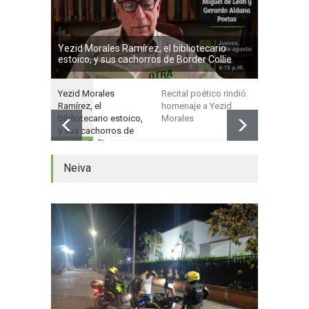
Yezid Morales Ramírez, el bibliotecario
estoico, y sus cachorros de Border Collie
Yezid Morales
Recital poético rindió
En Campoa
Ramírez, el
homenaje a Yezid
intercambi
bibliotecario estoico,
Morales
experienci
y sus cachorros de
ciencia y
Border Collie
programac
Neiva