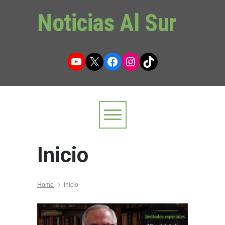
Noticias Al Sur
YouTube
X
Facebook
Instagram
TikTok
Inicio
Home
Inicio