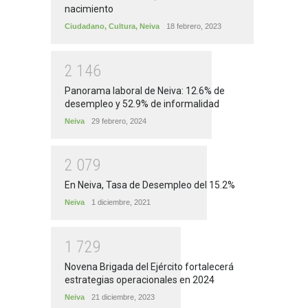
nacimiento
Ciudadano
,
Cultura
,
Neiva
18 febrero, 2023
2
1
4
6
Panorama laboral de Neiva: 12.6% de
desempleo y 52.9% de informalidad
Neiva
29 febrero, 2024
2
0
7
9
En Neiva, Tasa de Desempleo del 15.2%
Neiva
1 diciembre, 2021
1
7
2
9
Novena Brigada del Ejército fortalecerá
estrategias operacionales en 2024
Neiva
21 diciembre, 2023