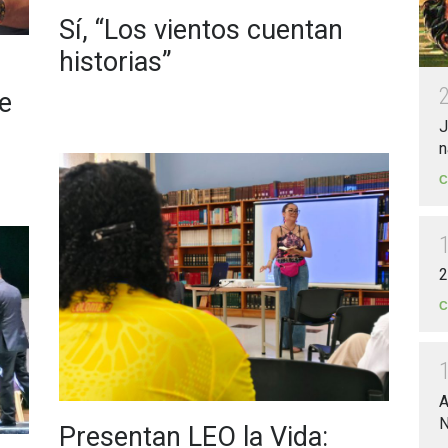
Sí, “Los vientos cuentan
historias”
e
J
n
C
2
C
A
N
Presentan LEO la Vida: