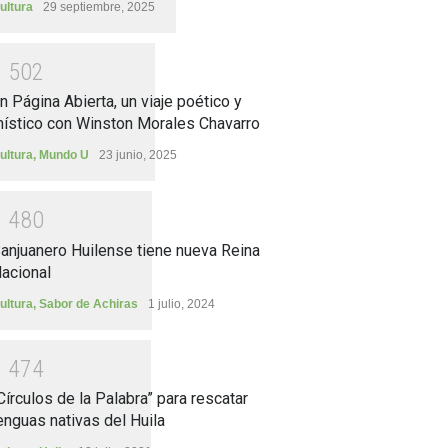
ultura
29 septiembre, 2025
1
5
0
2
n Página Abierta, un viaje poético y
ístico con Winston Morales Chavarro
ultura
,
Mundo U
23 junio, 2025
1
4
8
0
anjuanero Huilense tiene nueva Reina
acional
ultura
,
Sabor de Achiras
1 julio, 2024
1
4
7
4
Círculos de la Palabra” para rescatar
enguas nativas del Huila