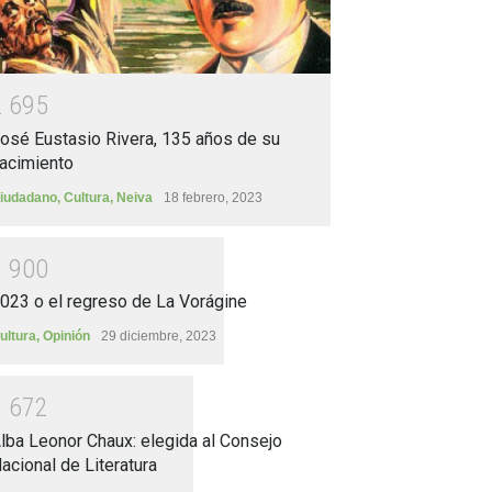
2
6
9
5
osé Eustasio Rivera, 135 años de su
acimiento
iudadano
,
Cultura
,
Neiva
18 febrero, 2023
1
9
0
0
023 o el regreso de La Vorágine
ultura
,
Opinión
29 diciembre, 2023
1
6
7
2
lba Leonor Chaux: elegida al Consejo
acional de Literatura