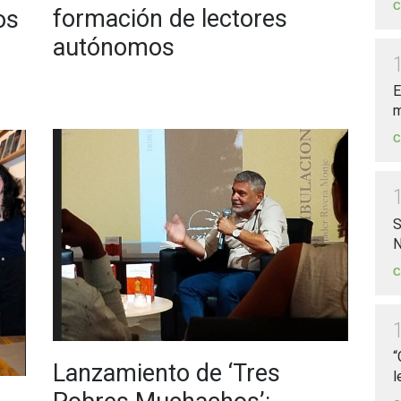
C
formación de lectores
os
autónomos
E
m
C
S
N
C
“
Lanzamiento de ‘Tres
l