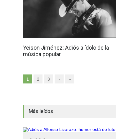
Yeison Jiménez: Adiós a ídolo de la
música popular
1
2
3
›
»
Más leídos