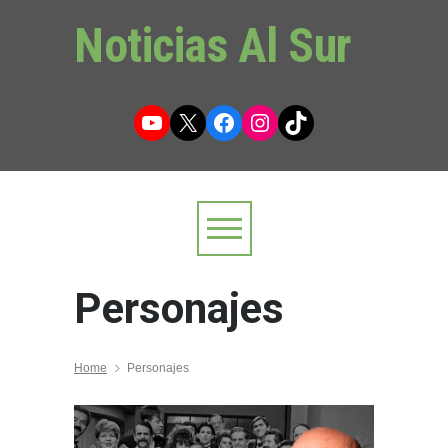
Noticias Al Sur
YouTube
X
Facebook
Instagram
TikTok
Personajes
Home
Personajes