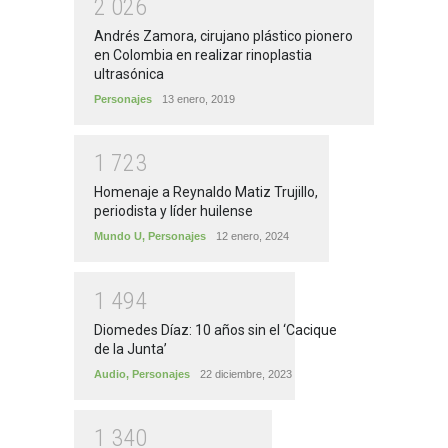
2
0
2
6
Andrés Zamora, cirujano plástico pionero
en Colombia en realizar rinoplastia
ultrasónica
Personajes
13 enero, 2019
1
7
2
3
Homenaje a Reynaldo Matiz Trujillo,
periodista y líder huilense
Mundo U
,
Personajes
12 enero, 2024
1
4
9
4
Diomedes Díaz: 10 años sin el ‘Cacique
de la Junta’
Audio
,
Personajes
22 diciembre, 2023
1
3
4
0