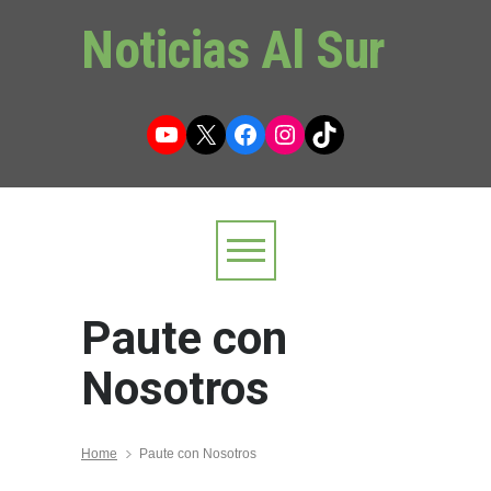
Noticias Al Sur
YouTube
X
Facebook
Instagram
TikTok
Paute con
Nosotros
Home
Paute con Nosotros