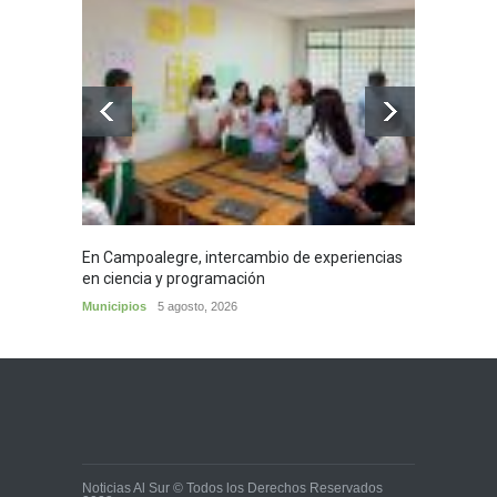
En Campoalegre, intercambio de experiencias
Mujere
en ciencia y programación
cafés 
Municipios
5 agosto, 2026
Huila
5
Noticias Al Sur © Todos los Derechos Reservados