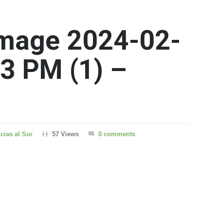
mage 2024-02-
33 PM (1) –
icias al Sur
57 Views
0 comments