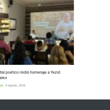
tal poético rindió homenaje a Yezid
En Campoalegre,
ales
en ciencia y pro
ura
6 agosto, 2026
Municipios
5 agost