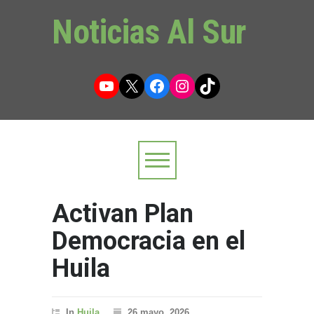
Noticias Al Sur
YouTube
X
Facebook
Instagram
TikTok
Activan Plan
Democracia en el
Huila
In
Huila
26 mayo, 2026