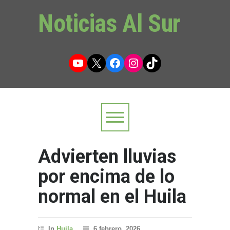
Noticias Al Sur
YouTube
X
Facebook
Instagram
TikTok
Advierten lluvias
por encima de lo
normal en el Huila
In
Huila
6 febrero, 2026