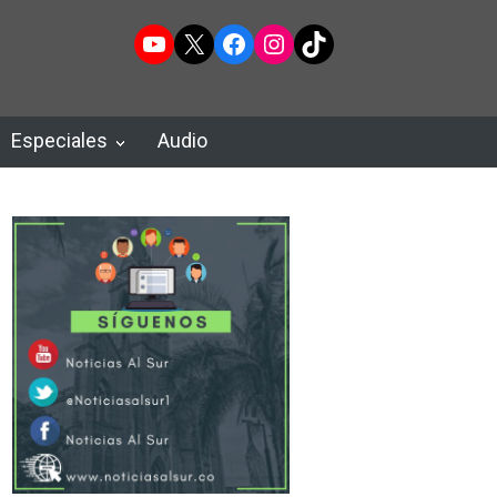
YouTube
X
Facebook
Instagram
TikTok
Especiales
Audio