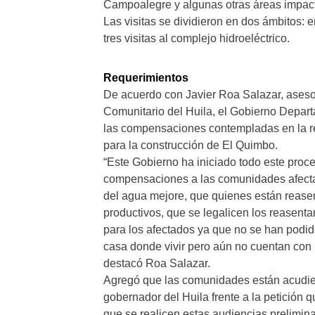
Campoalegre y algunas otras áreas impacta
Las visitas se dividieron en dos ámbitos: en
tres visitas al complejo hidroeléctrico.
Requerimientos
De acuerdo con Javier Roa Salazar, asesor
Comunitario del Huila, el Gobierno Depart
las compensaciones contempladas en la re
para la construcción de El Quimbo.
“Este Gobierno ha iniciado todo este proce
compensaciones a las comunidades afectad
del agua mejore, que quienes están reasen
productivos, que se legalicen los reasenta
para los afectados ya que no se han podid
casa donde vivir pero aún no cuentan con u
destacó Roa Salazar.
Agregó que las comunidades están acudien
gobernador del Huila frente a la petición 
que se realicen estas audiencias prelimin