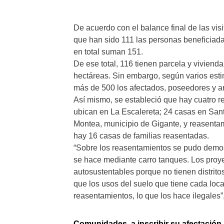
De acuerdo con el balance final de las visi
que han sido 111 las personas beneficiada
en total suman 151.
De ese total, 116 tienen parcela y viviend
hectáreas. Sin embargo, según varios esti
más de 500 los afectados, poseedores y ar
Así mismo, se estableció que hay cuatro r
ubican en La Escalereta; 24 casas en Sant
Montea, municipio de Gigante, y reasenta
hay 16 casas de familias reasentadas.
“Sobre los reasentamientos se pudo demost
se hace mediante carro tanques. Los proy
autosustentables porque no tienen distrito
que los usos del suelo que tiene cada loc
reasentamientos, lo que los hace ilegales”,
Comunidades, a inscribir su afectación