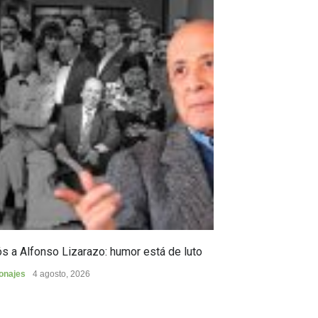
s a Alfonso Lizarazo: humor está de luto
Huilense finalist
de Poesía “Duel
onajes
4 agosto, 2026
Cultura
4 agosto, 2