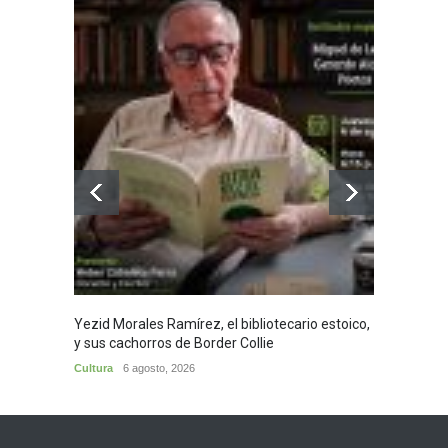
Yezid Morales Ramírez, el bibliotecario estoico,
Recita
y sus cachorros de Border Collie
Morale
Cultura
6 agosto, 2026
Cultura