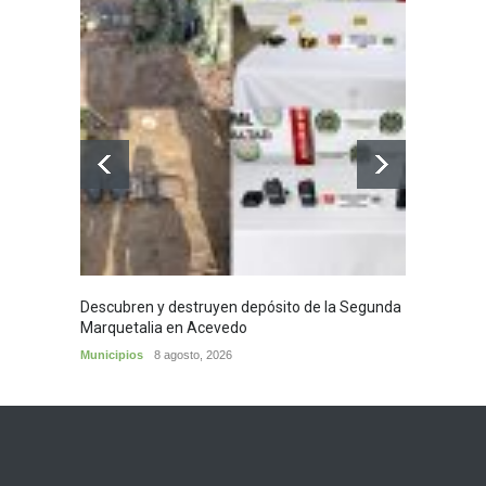
Descubren y destruyen depósito de la Segunda
Homena
Marquetalia en Acevedo
mayor
Municipios
8 agosto, 2026
Huila
8