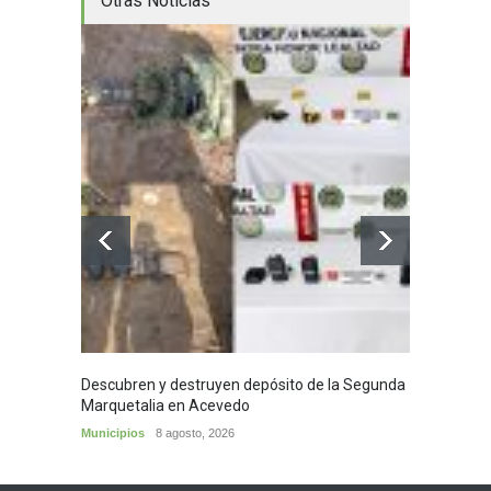
Otras Noticias
Descubren y destruyen depósito de la Segunda
Homena
Marquetalia en Acevedo
mayor
Municipios
8 agosto, 2026
Huila
8