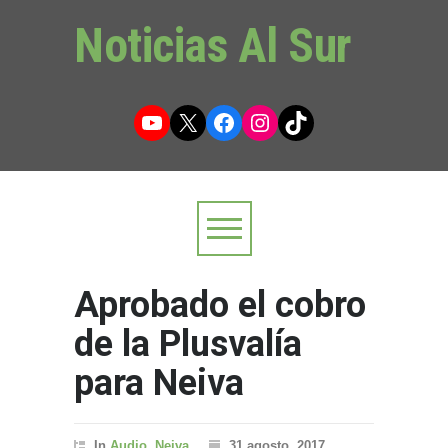
Noticias Al Sur
YouTube
X
Facebook
Instagram
TikTok
Aprobado el cobro
de la Plusvalía
para Neiva
In
Audio
,
Neiva
31 agosto, 2017