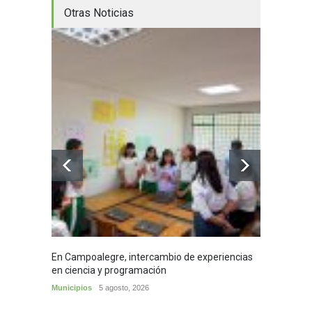
Otras Noticias
En Campoalegre, intercambio de experiencias
Mujere
en ciencia y programación
cafés 
Municipios
5 agosto, 2026
Huila
5