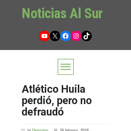
Noticias Al Sur
YouTube
X
Facebook
Instagram
TikTok
Atlético Huila
perdió, pero no
defraudó
In
Deportes
26 febrero, 2018