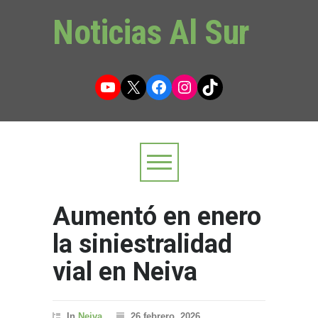
Noticias Al Sur
YouTube
X
Facebook
Instagram
TikTok
Aumentó en enero
la siniestralidad
vial en Neiva
In
Neiva
26 febrero, 2026