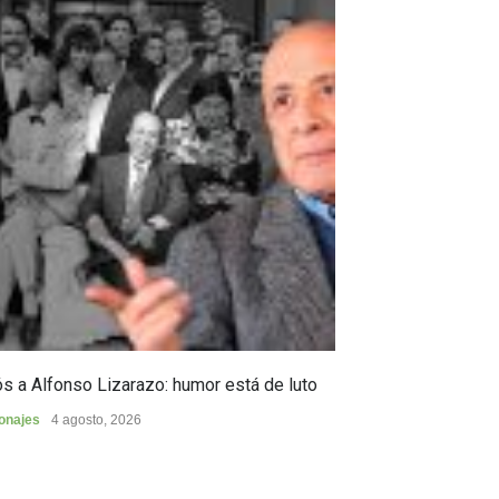
s a Alfonso Lizarazo: humor está de luto
Huilense finalist
de Poesía “Duel
onajes
4 agosto, 2026
Cultura
4 agosto, 2