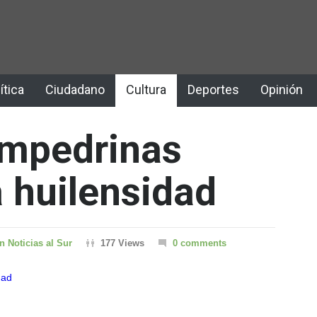
ítica
Ciudadano
Cultura
Deportes
Opinión
ampedrinas
a huilensidad
 Noticias al Sur
177 Views
0 comments