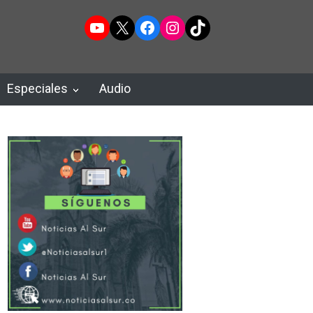
YouTube
X
Facebook
Instagram
TikTok
Especiales
Audio