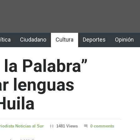
ítica
Ciudadano
Cultura
Deportes
Opinión
 la Palabra”
ar lenguas
Huila
riodista Noticias al Sur
1481 Views
0 comments