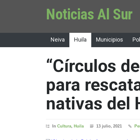
Noticias Al Sur
Neiva
Huila
Municipios
Pol
“Círculos de
para rescat
nativas del 
In
Cultura
,
Huila
13 julio, 2021
Pe