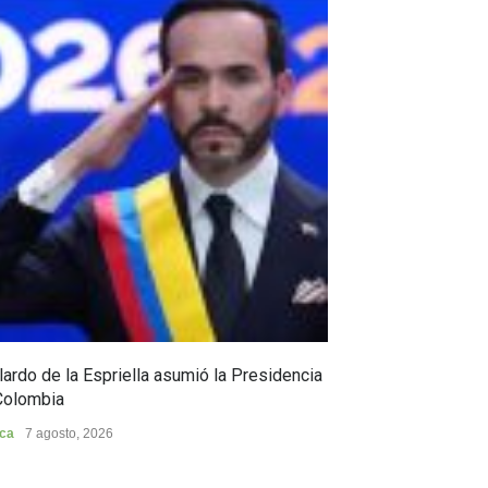
ardo de la Espriella asumió la Presidencia
Huila, epicentro
Colombia
Huila
7 agosto, 202
ica
7 agosto, 2026