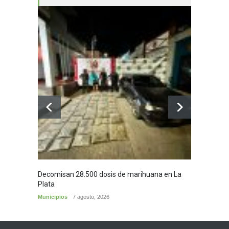
Decomisan 28.500 dosis de marihuana en La
Yezid M
Plata
y sus c
Municipios
7 agosto, 2026
Cultura