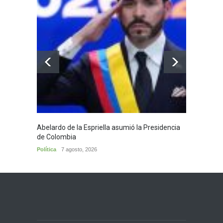
Abelardo de la Espriella asumió la Presidencia
Huila,
de Colombia
Huila
7
Política
7 agosto, 2026