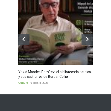
Yezid Morales Ramírez, el bibliotecario estoico,
Recita
y sus cachorros de Border Collie
Morale
Cultura
6 agosto, 2026
Cultura