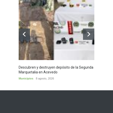
Descubren y destruyen depósito de la Segunda
Homena
Marquetalia en Acevedo
mayor
Municipios
8 agosto, 2026
Huila
8