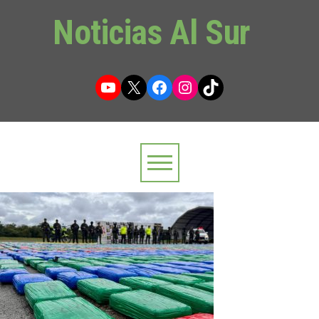
Noticias Al Sur
YouTube
X
Facebook
Instagram
TikTok