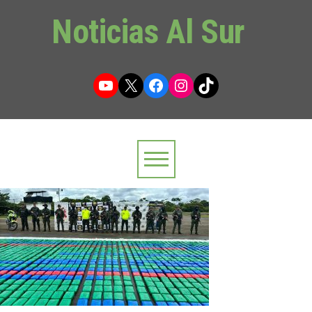
Noticias Al Sur
YouTube
X
Facebook
Instagram
TikTok