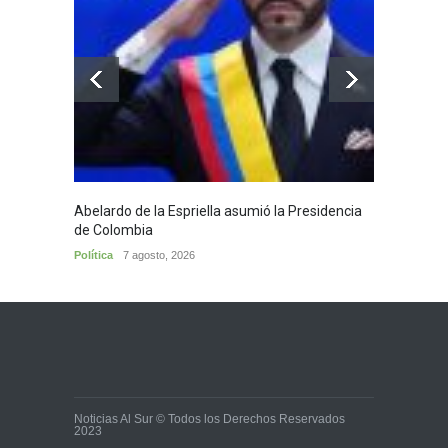
Abelardo de la Espriella asumió la Presidencia
Huila,
de Colombia
Huila
7
Política
7 agosto, 2026
Noticias Al Sur © Todos los Derechos Reservados
2023