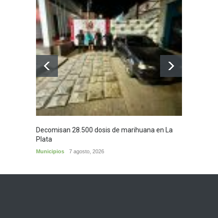
Decomisan 28.500 dosis de marihuana en La
Yezid M
Plata
y sus c
Municipios
7 agosto, 2026
Cultura