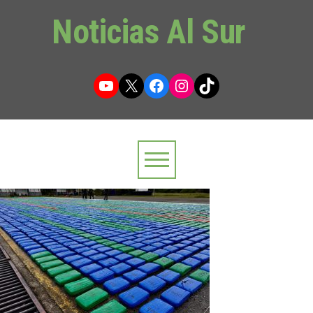
Noticias Al Sur
YouTube
X
Facebook
Instagram
TikTok