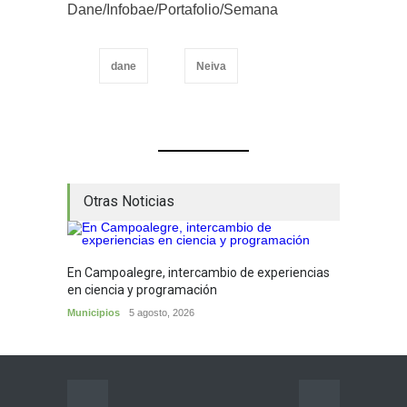
Dane/Infobae/Portafolio/Semana
dane
Neiva
Otras Noticias
En Campoalegre, intercambio de experiencias
Mujere
en ciencia y programación
cafés 
Municipios
5 agosto, 2026
Huila
5