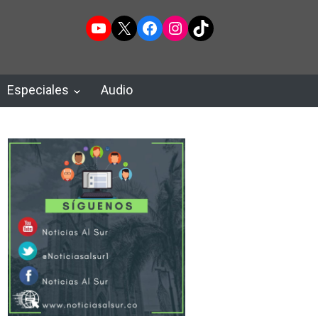
YouTube
X
Facebook
Instagram
TikTok
Especiales
Audio