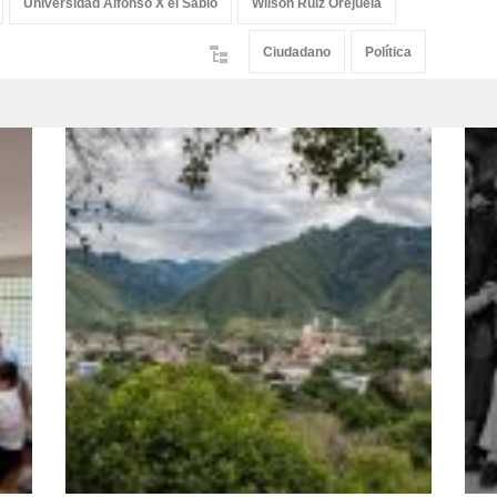
Universidad Alfonso X el Sabio
Wilson Ruiz Orejuela
Ciudadano
Política