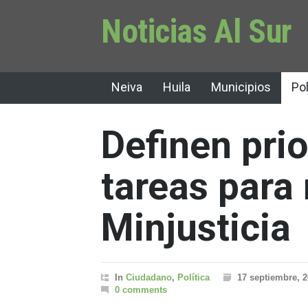
Noticias Al Sur
Neiva
Huila
Municipios
Pol
Definen pri
tareas para
Minjusticia
In
Ciudadano
,
Política
17 septiembre, 
0 comments