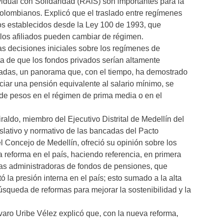
idual con Solidaridad (RAIS) son importantes para la
olombianos. Explicó que el traslado entre regímenes
os establecidos desde la Ley 100 de 1993, que
 los afiliados pueden cambiar de régimen.
s decisiones iniciales sobre los regímenes de
ta de que los fondos privados serían altamente
cipadas, un panorama que, con el tiempo, ha demostrado
ciar una pensión equivalente al salario mínimo, se
e pesos en el régimen de prima media o en el
raldo, miembro del Ejecutivo Distrital de Medellín del
islativo y normativo de las bancadas del Pacto
l Concejo de Medellín, ofreció su opinión sobre los
 reforma en el país, haciendo referencia, en primera
las administradoras de fondos de pensiones, que
la presión interna en el país; esto sumado a la alta
úsqueda de reformas para mejorar la sostenibilidad y la
lvaro Uribe Vélez explicó que, con la nueva reforma,