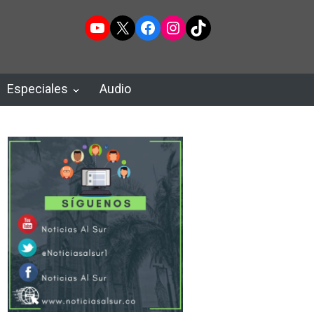
YouTube
X
Facebook
Instagram
TikTok
Especiales
Audio