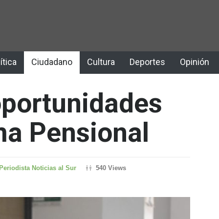
ítica
Ciudadano
Cultura
Deportes
Opinión
oportunidades
ma Pensional
Periodista Noticias al Sur
540 Views