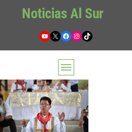
Noticias Al Sur
YouTube
X
Facebook
Instagram
TikTok