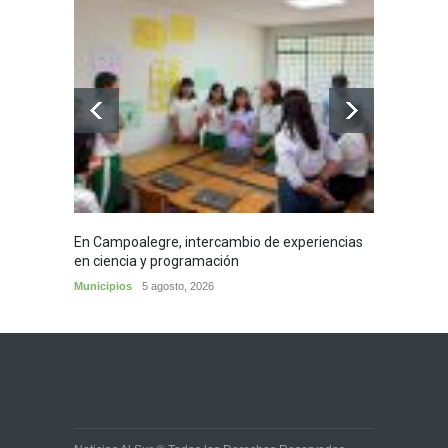
En Campoalegre, intercambio de experiencias
Mujere
en ciencia y programación
cafés 
Municipios
5 agosto, 2026
Huila
5