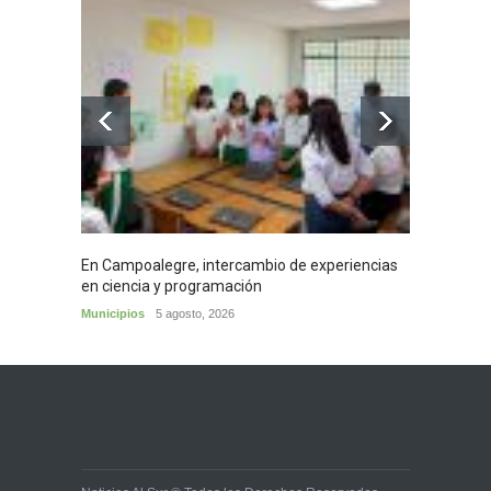
En Campoalegre, intercambio de experiencias
Mujere
en ciencia y programación
cafés 
Municipios
5 agosto, 2026
Huila
5