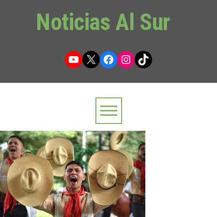
Noticias Al Sur
YouTube
X
Facebook
Instagram
TikTok