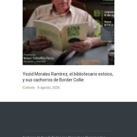
Yezid Morales Ramírez, el bibliotecario estoico,
Recita
y sus cachorros de Border Collie
Morale
Cultura
6 agosto, 2026
Cultura