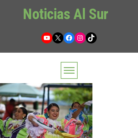
Noticias Al Sur
YouTube
X
Facebook
Instagram
TikTok