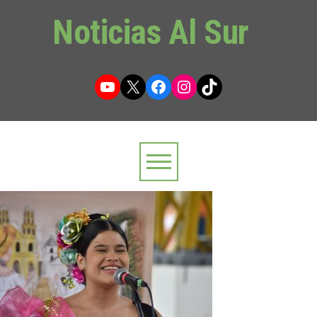
Noticias Al Sur
YouTube
X
Facebook
Instagram
TikTok