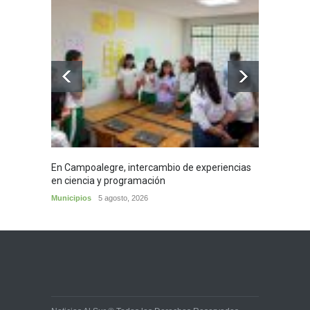
En Campoalegre, intercambio de experiencias
Mujere
en ciencia y programación
cafés 
Municipios
5 agosto, 2026
Huila
5