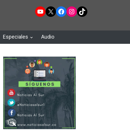
YouTube
X
Facebook
Instagram
TikTok
Especiales
Audio