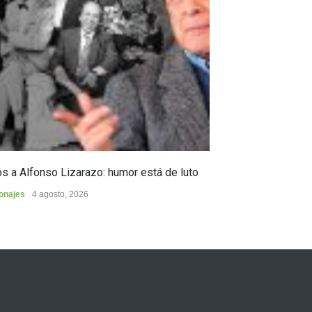
s a Alfonso Lizarazo: humor está de luto
Huilense finalist
de Poesía “Duel
onajes
4 agosto, 2026
Cultura
4 agosto, 2