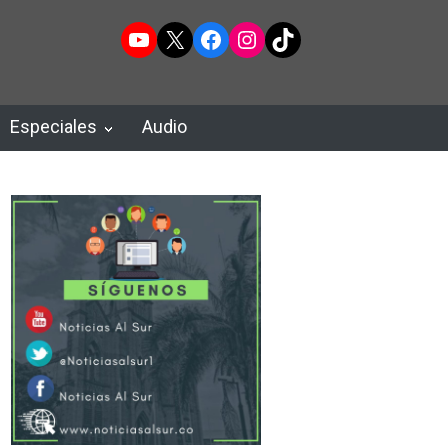
YouTube
X
Facebook
Instagram
TikTok
Especiales
Audio