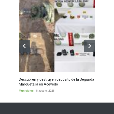
Descubren y destruyen depósito de la Segunda
Homena
Marquetalia en Acevedo
mayor
Municipios
8 agosto, 2026
Huila
8