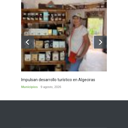
Impulsan desarrollo turístico en Algeciras
Café d
Municipios
9 agosto, 2026
Municip