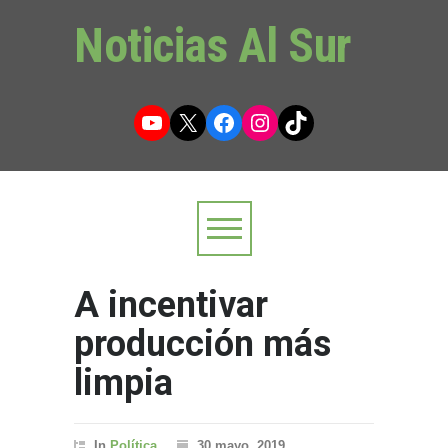
Noticias Al Sur
YouTube
X
Facebook
Instagram
TikTok
A incentivar
producción más
limpia
In
Política
30 mayo, 2019