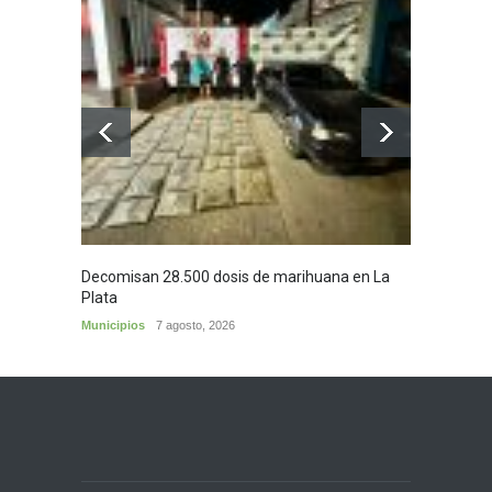
Decomisan 28.500 dosis de marihuana en La
Yezid M
Plata
y sus c
Municipios
7 agosto, 2026
Cultura